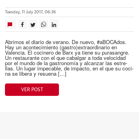
Tuesday, 11 July 2017, 06:36
Abrimos el diario de verano. De nuevo, #aBOCAdos.
Hay un acontecimiento (gastro)extraordinario en
Valencia. El co­ci­ne­ro de Barx ya tie­ne su pu­rasan­gre.
Un res­tau­ran­te con el que ca­bal­gar a to­da ve­lo­ci­dad
por el mun­do de la gas­tro­no­mía y al­can­zar las es­tre­
llas. Un lu­gar im­pe­ca­ble, de im­pac­to, en el que su co­ci­
na se li­be­ra y re­sue­na […]
VER POST