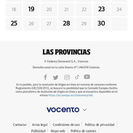
19
23
18
20
21
22
24
25
28
30
26
27
29
© Federico Domenech S.A., Valencia.
Domicilio social en la calle Gremis nº 1 (46014) Valencia.
En lo posible, para la resolución de litigios en línea en materia de consumo conforme
Reglamento (UE) 524/2013, se buscará la posibilidad que la Comisión Europea facilita
como plataforma de resolución de litigios en línea y que se encuentra disponible en el
enlace
https://ec.europa.eu/consumers/odr
.
Contactar
Aviso legal
Condiciones de uso
Política de privacidad
Publicidad
Mapa web
Política de cookies