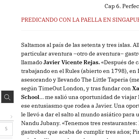
Cap 6. Perfec
PREDICANDO CON LA PAELLA EN SINGAPU
Saltamos al país de las setenta y tres islas. A
particular aventura –otro de aventura– gast
llamado
Javier Vicente Rejas.
«Después de ca
trabajando en el Rules (abierto en 1798), en 
asesorando y llevando The Little Taperia (me
según TimeOut London, y tras fundar con
Xa
School
… me salió una oportunidad de viajar
ese entusiasmo que rodea a Javier. Una opor
le llevó a dar el salto al mundo asiático para
Nandu Jubany. «Tenemos tres restaurantes: F
S
gastrobar que acaba de cumplir tres años; Pi