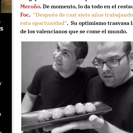
Meroño
. De momento, lo da todo en el rest
Foc
.
“Después de casi siete años trabajando
,
esta oportunidad”
. Su optimismo trasvasa l
as
de los valencianos que se come el mundo.
y
l
a