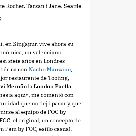
te Rocher. Tarsan i Jane. Seattle
R
llí, en Singapur, vive ahora su
ronómica, un valenciano
si siete años en Londres
Ibérica con
Nacho Manzano
,
jor restaurante de Tooting,
vi Meroño
la
London Paella
 hasta aquí», me comentó con
tunidad que no dejó pasar y que
 unirse al equipo de FOC by
OC, el original, un concepto de
m Pam by FOC, estilo casual,