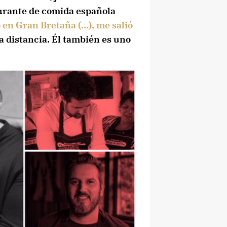
aurante de comida española
 en Gran Bretaña (…), me salió
a distancia. Él también es uno