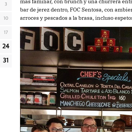
más familiar, con brunch y una churrera ent
3
bar de jerez dentro, FOC Sentosa, con ambien
arroces y pescados a la brasa, incluso espeto
10
17
24
31