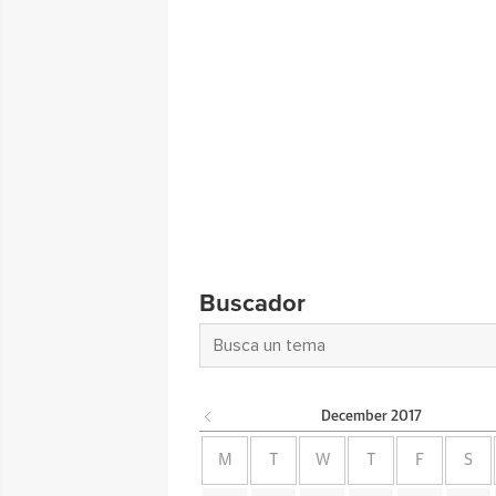
Buscador
December
2017
M
T
W
T
F
S