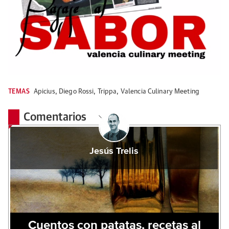
TEMAS
Apicius
,
Diego Rossi
,
Trippa
,
Valencia Culinary Meeting
Comentarios
Jesús Trelis
Cuentos con patatas, recetas al