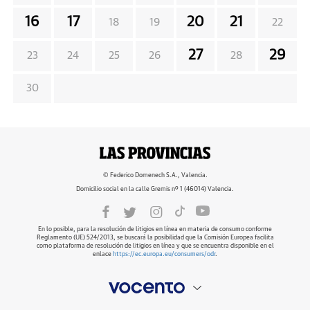
16
17
20
21
18
19
22
27
29
23
24
25
26
28
30
© Federico Domenech S.A., Valencia.
Domicilio social en la calle Gremis nº 1 (46014) Valencia.
En lo posible, para la resolución de litigios en línea en materia de consumo conforme
Reglamento (UE) 524/2013, se buscará la posibilidad que la Comisión Europea facilita
como plataforma de resolución de litigios en línea y que se encuentra disponible en el
enlace
https://ec.europa.eu/consumers/odr
.