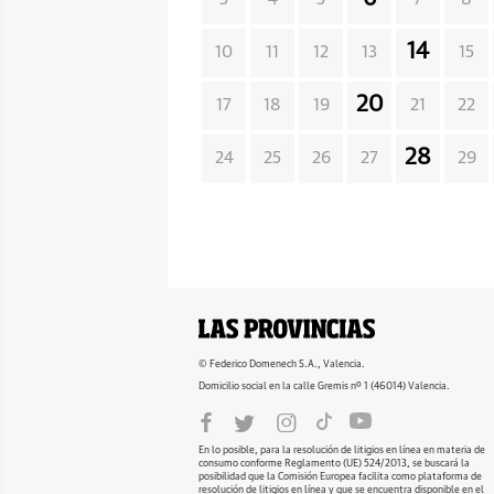
14
10
11
12
13
15
20
17
18
19
21
22
28
24
25
26
27
29
© Federico Domenech S.A., Valencia.
Domicilio social en la calle Gremis nº 1 (46014) Valencia.
En lo posible, para la resolución de litigios en línea en materia de
consumo conforme Reglamento (UE) 524/2013, se buscará la
posibilidad que la Comisión Europea facilita como plataforma de
resolución de litigios en línea y que se encuentra disponible en el