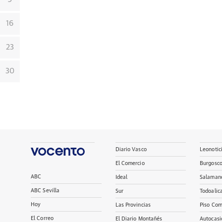
16
23
30
Diario Vasco
Leonotic
El Comercio
Burgosc
ABC
Ideal
Salaman
ABC Sevilla
Sur
Todoalic
Hoy
Las Provincias
Piso Com
El Correo
El Diario Montañés
Autocasi