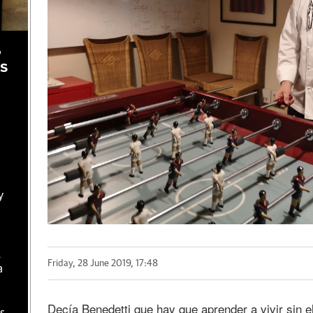
,
as
y
l
Friday, 28 June 2019, 17:48
a
Decía Benedetti que hay que aprender a vivir sin e