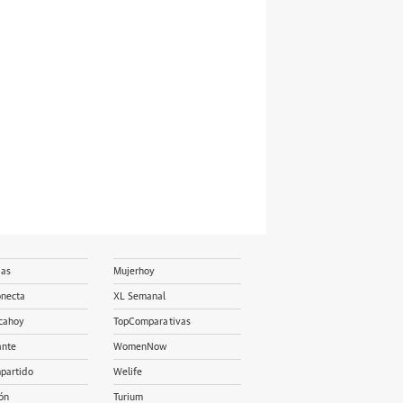
ias
Mujerhoy
onecta
XL Semanal
cahoy
TopComparativas
ante
WomenNow
partido
Welife
ón
Turium