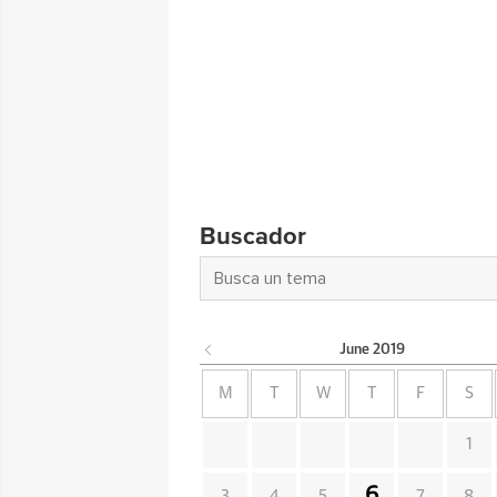
Buscador
June
2019
M
T
W
T
F
S
1
6
3
4
5
7
8