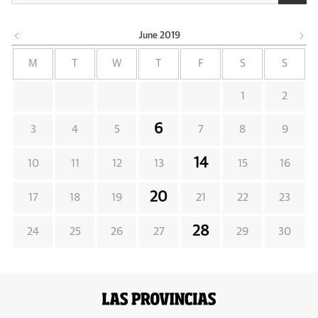
June
2019
M
T
W
T
F
S
S
1
2
6
3
4
5
7
8
9
14
10
11
12
13
15
16
20
17
18
19
21
22
23
28
24
25
26
27
29
30