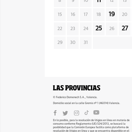
11
8
9
10
12
13
19
15
16
17
18
20
25
27
22
23
24
26
29
30
31
© Federico Domenech S.A., Valencia.
Domicilio social en la calle Gremis nº 1 (46014) Valencia.
En lo posible, para la resolución de litigios en línea en materia de
consumo conforme Reglamento (UE) 524/2013, se buscará la
posibilidad que la Comisión Europea facilita como plataforma de
resolución de litigios en línea y que se encuentra disponible en el