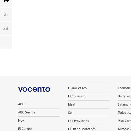
14
21
28
Diario Vasco
Leonotic
El Comercio
Burgosc
ABC
Ideal
Salaman
ABC Sevilla
Sur
Todoalic
Hoy
Las Provincias
Piso Com
El Correo
El Diario Montañés
Autocasi