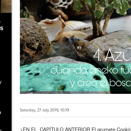
,
as
y
l
Saturday, 27 July 2019, 10:19
a
>EN EL CAPÍTULO ANTERIOR El grumete Cooking 