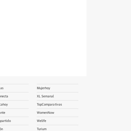
ias
Mujerhoy
onecta
XL Semanal
cahoy
TopComparativas
ante
WomenNow
partido
Welife
ón
Turium