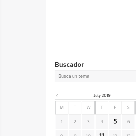
Buscador
July
2019
M
T
W
T
F
S
5
1
2
3
4
6