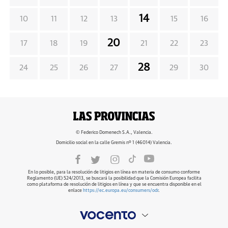
14
10
11
12
13
15
16
20
17
18
19
21
22
23
28
24
25
26
27
29
30
© Federico Domenech S.A., Valencia.
Domicilio social en la calle Gremis nº 1 (46014) Valencia.
En lo posible, para la resolución de litigios en línea en materia de consumo conforme
Reglamento (UE) 524/2013, se buscará la posibilidad que la Comisión Europea facilita
como plataforma de resolución de litigios en línea y que se encuentra disponible en el
enlace
https://ec.europa.eu/consumers/odr
.