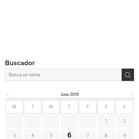
Buscador
June
2019
M
T
W
T
F
S
S
1
2
6
3
4
5
7
8
9