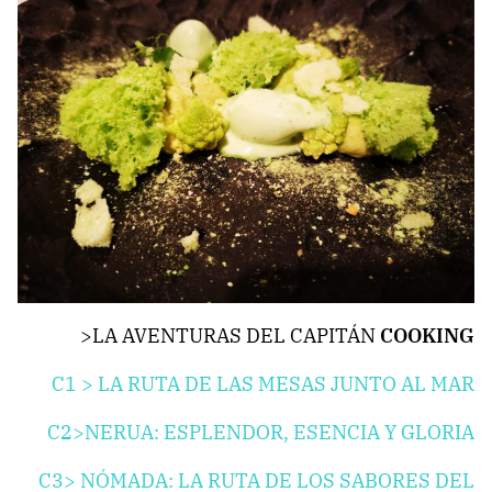
>LA AVENTURAS DEL CAPITÁN
COOKING
C1 >
LA RUTA DE LAS MESAS JUNTO AL MAR
C2>
NERUA: ESPLENDOR, ESENCIA Y GLORIA
C3>
NÓMADA: LA RUTA DE LOS SABORES DEL