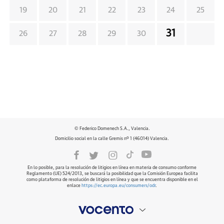
19
20
21
22
23
24
25
31
26
27
28
29
30
© Federico Domenech S.A., Valencia.
Domicilio social en la calle Gremis nº 1 (46014) Valencia.
En lo posible, para la resolución de litigios en línea en materia de consumo conforme
Reglamento (UE) 524/2013, se buscará la posibilidad que la Comisión Europea facilita
como plataforma de resolución de litigios en línea y que se encuentra disponible en el
enlace
https://ec.europa.eu/consumers/odr
.