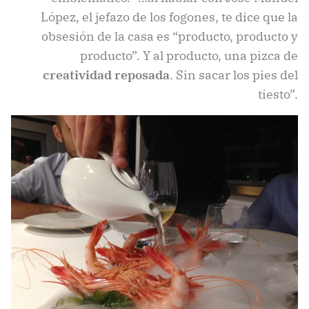
López, el jefazo de los fogones, te dice que la
obsesión de la casa es “producto, producto y
producto”. Y al producto, una pizca de
creatividad reposada
. Sin sacar los pies del
tiesto”.