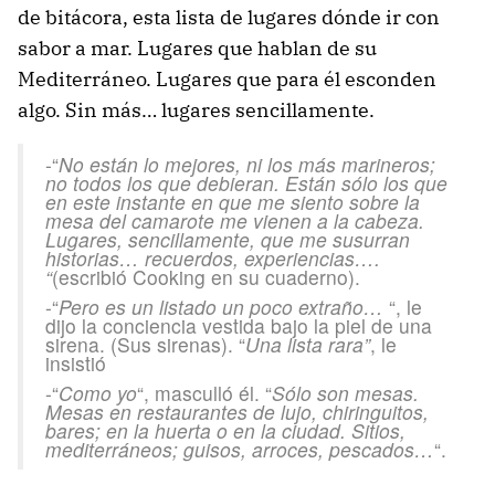
de bitácora, esta lista de lugares dónde ir con
sabor a mar. Lugares que hablan de su
Mediterráneo. Lugares que para él esconden
algo. Sin más… lugares sencillamente.
-“
No están lo mejores, ni los más marineros;
no todos los que debieran. Están sólo los que
en este instante en que me siento sobre la
mesa del camarote me vienen a la cabeza.
Lugares,
sencillamente
, que me susurran
historias… recuerdos, experiencias….
“
(escribió Cooking en su cuaderno).
-“
Pero es un listado un poco extraño…
“, le
dijo la conciencia vestida bajo la piel de una
sirena. (Sus sirenas). “
Una lista rara”
, le
insistió
-“
Como yo
“, masculló él. “
Sólo son mesas.
Mesas en restaurantes de lujo, chiringuitos,
bares; en la huerta o en la ciudad. Sitios,
mediterráneos; guisos, arroces, pescados…
“.