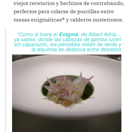
viejos recetarios y hechizos de contrabando,
perfectos para colarse de puntillas entre
mesas enigmáticas
*
y calderos misteriosos.
*Como si fuera el
Enigma
, de Albert Adrià…
ya sabes, donde las cabezas de gamba lucen
sin caparazón, los percebes visten de verde y
la alquimia se desboca entre destellos