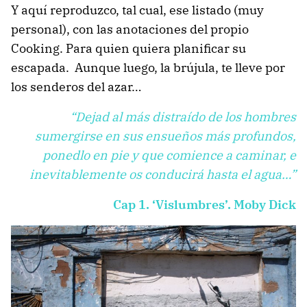
Y aquí reproduzco, tal cual, ese listado (muy
personal), con las anotaciones del propio
Cooking. Para quien quiera planificar su
escapada. Aunque luego, la brújula, te lleve por
los senderos del azar…
“Dejad al más distraído de los hombres
sumergirse en sus ensueños más profundos,
ponedlo en pie y que comience a caminar, e
inevitablemente os conducirá hasta el agua…”
Cap 1. ‘Vislumbres’. Moby Dick