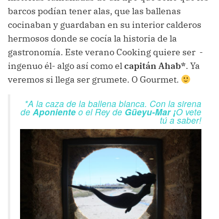
barcos podían tener alas, que las ballenas
cocinaban y guardaban en su interior calderos
hermosos donde se cocía la historia de la
gastronomía. Este verano Cooking quiere ser -
ingenuo él- algo así como el
capitán Ahab*
. Ya
veremos si llega ser grumete. O Gourmet.
*A la caza de la ballena blanca. Con la sirena
de
Aponiente
o el Rey de
Güeyu-Mar
¡
O vete
tú a saber!