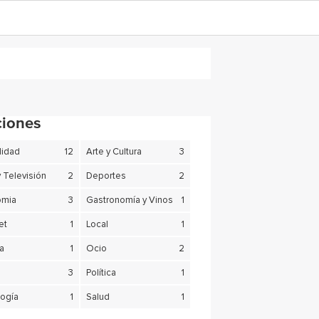
ciones
lidad
12
Arte y Cultura
3
y Televisión
2
Deportes
2
omia
3
Gastronomía y Vinos
1
et
1
Local
1
a
1
Ocio
2
3
Política
1
logía
1
Salud
1