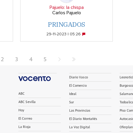
Pajuelo: la chispa
Carlos Pajuelo
PRINGADOS
29-11-2023 | 05:26
2
3
4
5
Diario Vasco
Leonotic
El Comercio
Burgosc
ABC
Ideal
Salaman
ABC Sevilla
Sur
Todoalic
Hoy
Las Provincias
Piso Com
El Correo
El Diario Montañés
Autocasi
La Rioja
La Voz Digital
Oferplan