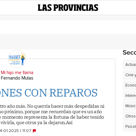
Sec
Actua
Mi hijo me llama
Cine 
Fernando Mulas
Econ
ONES CON REPAROS
Intern
tro año más. No querría hacer más despedidas ni
Músic
año próximo, porque me recuerdan que es un año
e momento representa la fortuna de haber tenido
Otros
vivirla, que otros ya la dejaron.Así
Psico
4-01-2025 | 11:07