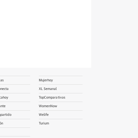
ias
Mujerhoy
onecta
XL Semanal
cahoy
TopComparativas
ante
WomenNow
partido
Welife
ón
Turium