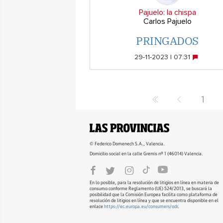
Pajuelo: la chispa
Carlos Pajuelo
PRINGADOS
29-11-2023 | 07:31
1
© Federico Domenech S.A., Valencia.
Domicilio social en la calle Gremis nº 1 (46014) Valencia.
En lo posible, para la resolución de litigios en línea en materia de
consumo conforme Reglamento (UE) 524/2013, se buscará la
posibilidad que la Comisión Europea facilita como plataforma de
resolución de litigios en línea y que se encuentra disponible en el
enlace
https://ec.europa.eu/consumers/odr
.