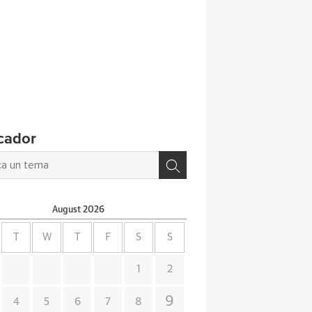
cador
August
2026
T
W
T
F
S
S
1
2
9
4
5
6
7
8