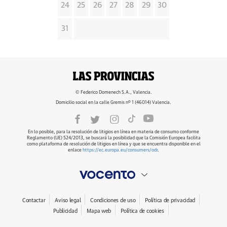
24
25
26
27
28
29
30
31
© Federico Domenech S.A., Valencia.
Domicilio social en la calle Gremis nº 1 (46014) Valencia.
En lo posible, para la resolución de litigios en línea en materia de consumo conforme
Reglamento (UE) 524/2013, se buscará la posibilidad que la Comisión Europea facilita
como plataforma de resolución de litigios en línea y que se encuentra disponible en el
enlace
https://ec.europa.eu/consumers/odr
.
Contactar
Aviso legal
Condiciones de uso
Política de privacidad
Publicidad
Mapa web
Política de cookies