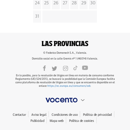
24
25
26
27
28
29
30
31
© Federico Domenech S.A., Valencia.
Domicilio social en la calle Gremis nº 1 (46014) Valencia.
En lo posible, para la resolución de litigios en línea en materia de consumo conforme
Reglamento (UE) 524/2013, se buscará la posibilidad que la Comisión Europea facilita
como plataforma de resolución de litigios en línea y que se encuentra disponible en el
enlace
https://ec.europa.eu/consumers/odr
.
Contactar
Aviso legal
Condiciones de uso
Política de privacidad
Publicidad
Mapa web
Política de cookies