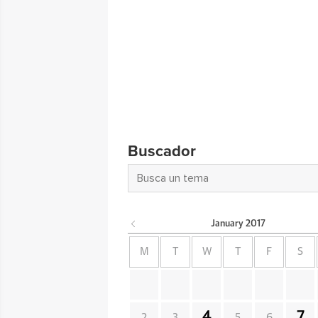
Buscador
January
2017
M
T
W
T
F
S
4
7
2
3
5
6