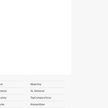
ias
Mujerhoy
onecta
XL Semanal
cahoy
TopComparativas
ante
WomenNow