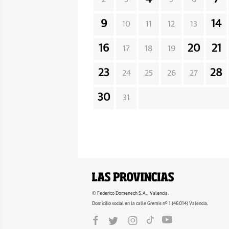
9
14
10
11
12
13
16
20
21
17
18
19
23
28
24
25
26
27
30
31
© Federico Domenech S.A., Valencia.
Domicilio social en la calle Gremis nº 1 (46014) Valencia.