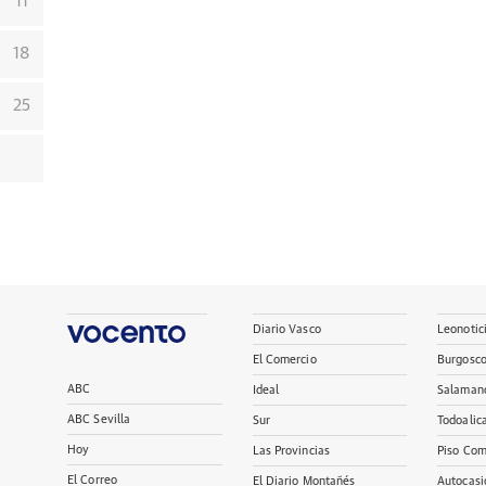
11
18
25
Diario Vasco
Leonotic
El Comercio
Burgosc
ABC
Ideal
Salaman
ABC Sevilla
Sur
Todoalic
Hoy
Las Provincias
Piso Com
El Correo
El Diario Montañés
Autocasi