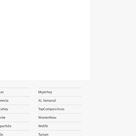
ias
Mujerhoy
onecta
XL Semanal
cahoy
TopComparativas
ante
WomenNow
partido
Welife
ón
Turium