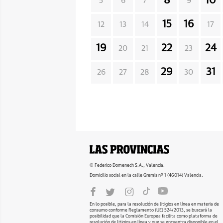
8
10
5
6
7
9
15
16
12
13
14
17
19
22
24
20
21
23
29
31
26
27
28
30
© Federico Domenech S.A., Valencia.
Domicilio social en la calle Gremis nº 1 (46014) Valencia.
En lo posible, para la resolución de litigios en línea en materia de
consumo conforme Reglamento (UE) 524/2013, se buscará la
posibilidad que la Comisión Europea facilita como plataforma de
resolución de litigios en línea y que se encuentra disponible en el