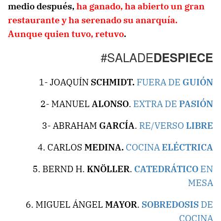
medio después,
ha ganado, ha abierto un gran
restaurante y ha serenado su anarquía.
Aunque quien tuvo, retuvo
.
#SALADE
DESPIECE
1- JOAQUÍN
SCHMIDT.
FUERA DE
GUIÓN
2- MANUEL
ALONSO
.
EXTRA DE
PASIÓN
3- ABRAHAM
GARCÍA
.
RE/VERSO
LIBRE
4. CARLOS
MEDINA.
COCINA
ELÉCTRICA
5. BERND H.
KNÖLLER
.
CATEDRÁTICO
EN
MESA
6. MIGUEL ÁNGEL
MAYOR
.
SOBREDOSIS
DE
COCINA