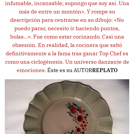
infumable, incansable; supongo que soy así. Una
más de entre un montón». Y rompe su
descripción para centrarse en su dibujo: «No
puedo parar, necesito ir haciendo puntos,
bolas…». Fue como estar cocinando. Casi una
obsesión. En realidad, la cocinera que saltó
definitivamente a la fama tras ganar Top Chef es
como una ciclogénesis. Un universo danzante de
emociones.
Éste es su AUTOR
REPLATO