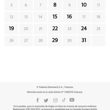
8
10
5
6
7
9
11
15
16
12
13
14
17
18
19
22
24
20
21
23
25
29
31
26
27
28
30
© Federico Domenech S.A., Valencia.
Domicilio social en la calle Gremis nº 1 (46014) Valencia.
En lo posible, para la resolución de litigios en línea en materia de consumo conforme
Reglamento (UE) 524/2013, se buscará la posibilidad que la Comisión Europea facilita