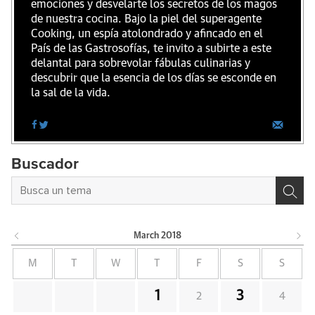
emociones y desvelarte los secretos de los magos
de nuestra cocina. Bajo la piel del superagente
Cooking, un espía atolondrado y afincado en el
País de las Gastrosofías, te invito a subirte a este
delantal para sobrevolar fábulas culinarias y
descubrir que la esencia de los días se esconde en
la sal de la vida.
Buscador
March
2018
M
T
W
T
F
S
S
1
3
2
4