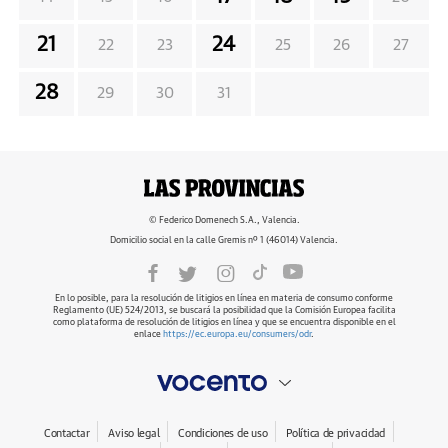
21
24
22
23
25
26
27
28
29
30
31
© Federico Domenech S.A., Valencia.
Domicilio social en la calle Gremis nº 1 (46014) Valencia.
En lo posible, para la resolución de litigios en línea en materia de consumo conforme
Reglamento (UE) 524/2013, se buscará la posibilidad que la Comisión Europea facilita
como plataforma de resolución de litigios en línea y que se encuentra disponible en el
enlace
https://ec.europa.eu/consumers/odr
.
Contactar
Aviso legal
Condiciones de uso
Política de privacidad