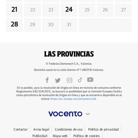
21
24
22
23
25
26
27
28
29
30
31
© Federico Domenech S.A., Valencia.
Domicilio social en la calle Gremis nº 1 (46014) Valencia.
En lo posible, para la resolución de litigios en línea en materia de consumo conforme
Reglamento (UE) 524/2013, se buscará la posibilidad que la Comisión Europea facilita
como plataforma de resolución de litigios en línea y que se encuentra disponible en el
enlace
https://ec.europa.eu/consumers/odr
.
Contactar
Aviso legal
Condiciones de uso
Política de privacidad
Publicidad
Mapa web
Política de cookies