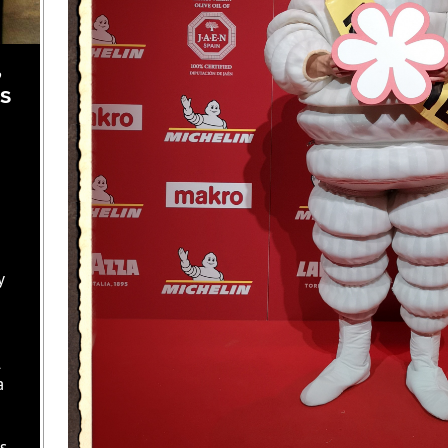
,
as
y
l
a