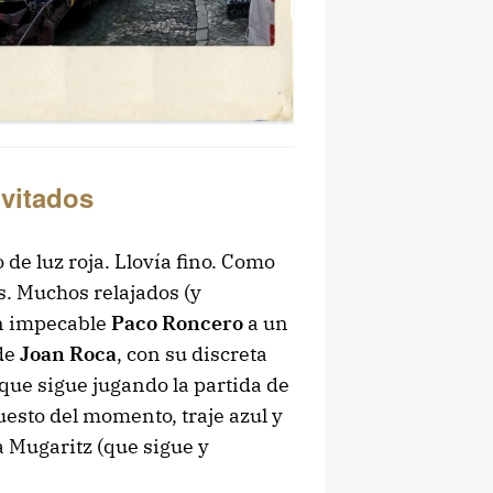
invitados
de luz roja. Llovía fino. Como
s. Muchos relajados (y
un impecable
Paco Roncero
a un
 de
Joan Roca
, con su discreta
ue sigue jugando la partida de
puesto del momento, traje azul y
a Mugaritz (que sigue y