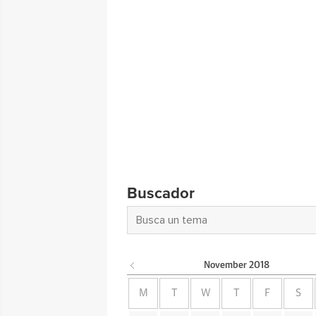
Buscador
November
2018
M
T
W
T
F
S