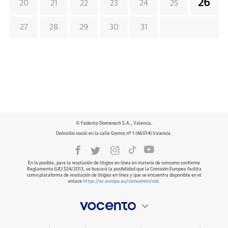
26
20
21
22
23
24
25
27
28
29
30
31
© Federico Domenech S.A., Valencia.
Domicilio social en la calle Gremis nº 1 (46014) Valencia.
En lo posible, para la resolución de litigios en línea en materia de consumo conforme
Reglamento (UE) 524/2013, se buscará la posibilidad que la Comisión Europea facilita
como plataforma de resolución de litigios en línea y que se encuentra disponible en el
enlace
https://ec.europa.eu/consumers/odr
.