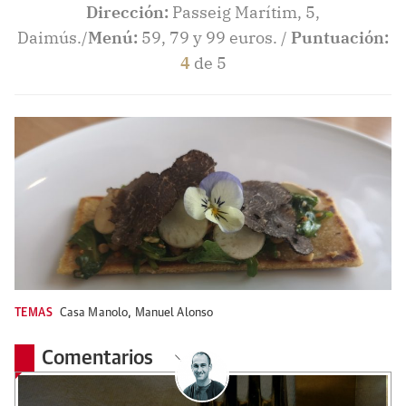
Dirección:
Passeig Marítim, 5,
Daimús./
Menú:
59, 79 y 99 euros. /
Puntuación:
4
de 5
TEMAS
Casa Manolo
,
Manuel Alonso
Comentarios