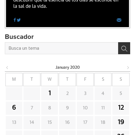
descubrir que la esencia de los días se esconde en
la sal de la vida.
Buscador
January
2020
M
T
W
T
F
S
S
1
2
3
4
5
6
12
7
8
9
10
11
19
13
14
15
16
17
18