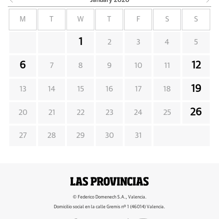
January
2020
M
T
W
T
F
S
S
1
2
3
4
5
6
12
7
8
9
10
11
19
13
14
15
16
17
18
26
20
21
22
23
24
25
27
28
29
30
31
© Federico Domenech S.A., Valencia.
Domicilio social en la calle Gremis nº 1 (46014) Valencia.