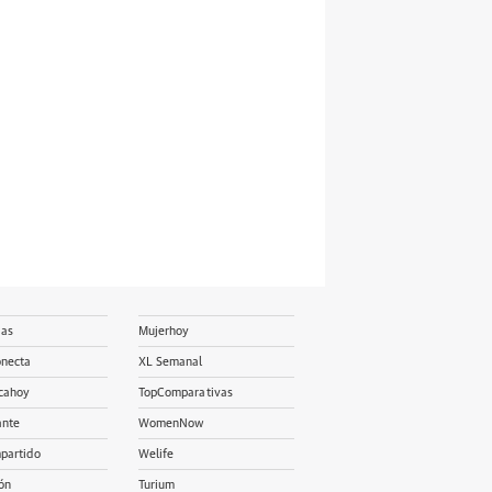
ias
Mujerhoy
onecta
XL Semanal
cahoy
TopComparativas
ante
WomenNow
partido
Welife
ón
Turium