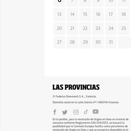
6
7
8
9
10
11
13
14
15
16
17
18
20
21
22
23
24
25
27
28
29
30
31
© Federico Domenech S.A., Valencia.
Domicilio social en la calle Gremis nº 1 (46014) Valencia.
En lo posible, para la resolución de litigios en línea en materia de
consumo conforme Reglamento (UE) 524/2013, se buscará la
posibilidad que la Comisión Europea facilita como plataforma de
resolución de litigios en línea y que se encuentra disponible en el