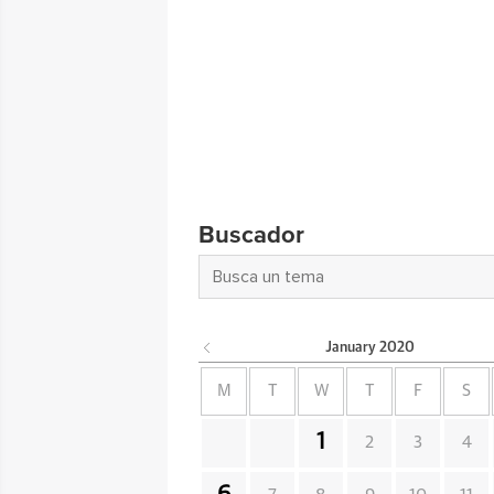
Buscador
January
2020
M
T
W
T
F
S
1
2
3
4