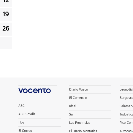
12
19
26
Diario Vasco
Leonotic
El Comercio
Burgosc
ABC
Ideal
Salaman
ABC Sevilla
Sur
Todoalic
Hoy
Las Provincias
Piso Com
El Correo
El Diario Montañés
Autocasi