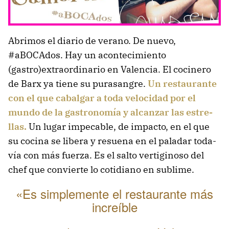
Abrimos el diario de verano. De nuevo,
#aBOCAdos. Hay un acontecimiento
(gastro)extraordinario en Valencia. El co­ci­ne­ro
de Barx ya tie­ne su pu­rasan­gre.
Un res­tau­ran­te
con el que ca­bal­gar a to­da ve­lo­ci­dad por el
mun­do de la gas­tro­no­mía y al­can­zar las es­tre­
llas.
Un lu­gar im­pe­ca­ble, de im­pac­to, en el que
su co­ci­na se li­be­ra y re­sue­na en el pa­la­dar to­da­
vía con más fuerza. Es el salto vertiginoso del
chef que convierte lo cotidiano en sublime.
«Es simplemente el restaurante más
increíble