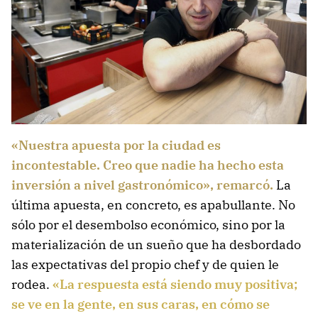
«Nuestra apuesta por la ciudad es
incontestable. Creo que nadie ha hecho esta
inversión a nivel gastronómico», remarcó.
La
última apuesta, en concreto, es apabullante. No
sólo por el desembolso económico, sino por la
materialización de un sueño que ha desbordado
las expectativas del propio chef y de quien le
rodea.
«La respuesta está siendo muy positiva;
se ve en la gente, en sus caras, en cómo se