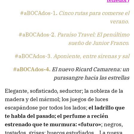
#aBOCAdos-1
.
Cinco rutas para comerse el
verano
.
#aBOCAdos-2.
Paraíso Travel: El penúltimo
sueño de Junior Franco.
#aBOCAdos-3.
Aponiente, entre sirenas y sal
#aBOCAdos-4.
El nuevo Ricard Camarena: un
purasangre hacia las estrellas
Elegante, sofisticado, seductor; la nobleza de la
madera y del mármol; los juegos de luces
escapándose por todos los lados;
el ladrillo que
te habla del pasado; el perfume a recién
estrenado que te murmura: «futuro»
; negros,
tostados, grises; huecos estudiados… La nueva