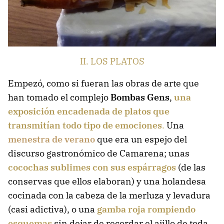
II. LOS PLATOS
Empezó, como si fueran las obras de arte que
han tomado el complejo
Bombas Gens
,
una
exposición encadenada de platos que
transmitían todo tipo de emociones
.
Una
menestra de verano
que era un espejo del
discurso gastronómico de Camarena; unas
cocochas sublimes con sus espárragos
(de las
conservas que ellos elaboran) y una holandesa
cocinada con la cabeza de la merluza y levadura
(casi adictiva), o una
gamba roja rompiendo
esquemas
sin dejar de recordar el ajillo de toda