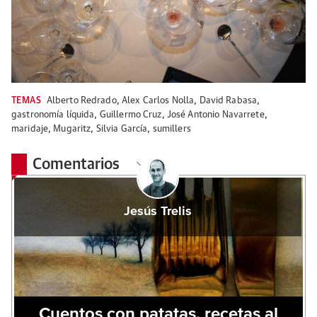
TEMAS
Alberto Redrado
,
Alex Carlos Nolla
,
David Rabasa
,
gastronomía líquida
,
Guillermo Cruz
,
José Antonio Navarrete
,
maridaje
,
Mugaritz
,
Silvia García
,
sumillers
Comentarios
Jesús Trelis
Cuentos con patatas, recetas al