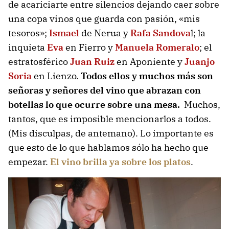
de acariciarte entre silencios dejando caer sobre
una copa vinos que guarda con pasión, «mis
tesoros»;
Ismael
de Nerua y
Rafa Sandova
l; la
inquieta
Eva
en Fierro y
Manuela Romeralo
; el
estratosférico
Juan Ruiz
en Aponiente y
Juanjo
Soria
en Lienzo.
Todos ellos y muchos más son
señoras y señores del vino que abrazan con
botellas lo que ocurre sobre una mesa.
Muchos,
tantos, que es imposible mencionarlos a todos.
(Mis disculpas, de antemano). Lo importante es
que esto de lo que hablamos sólo ha hecho que
empezar.
El vino brilla ya sobre los platos
.