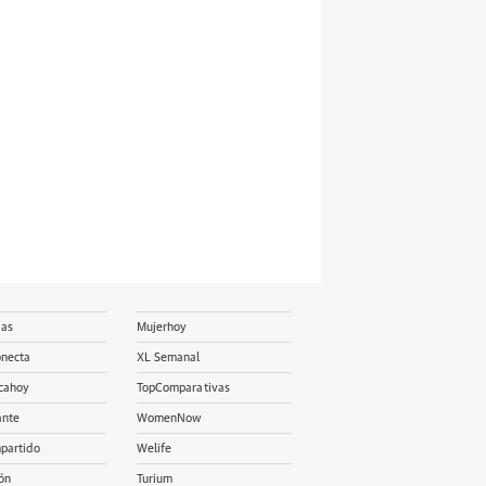
ias
Mujerhoy
onecta
XL Semanal
cahoy
TopComparativas
ante
WomenNow
partido
Welife
ón
Turium