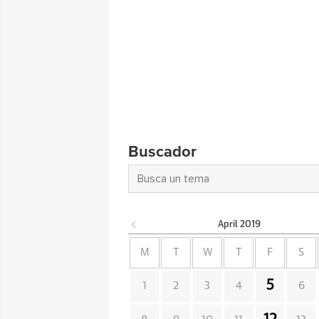
Buscador
April
2019
M
T
W
T
F
S
5
1
2
3
4
6