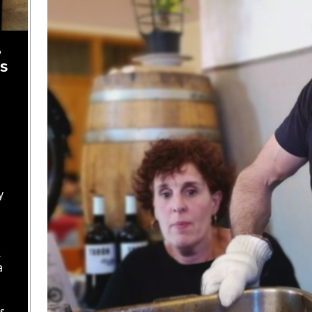
,
as
y
l
a