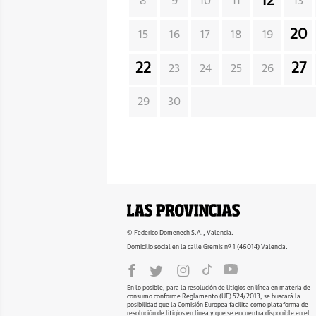
12
8
9
10
11
13
20
15
16
17
18
19
22
27
23
24
25
26
29
30
© Federico Domenech S.A., Valencia.
Domicilio social en la calle Gremis nº 1 (46014) Valencia.
En lo posible, para la resolución de litigios en línea en materia de
consumo conforme Reglamento (UE) 524/2013, se buscará la
posibilidad que la Comisión Europea facilita como plataforma de
resolución de litigios en línea y que se encuentra disponible en el