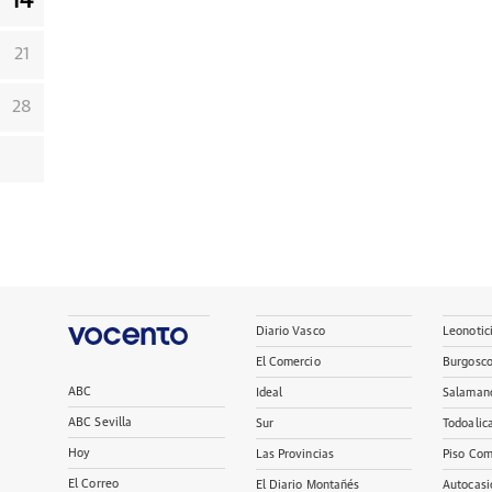
14
21
28
Diario Vasco
Leonotic
El Comercio
Burgosc
ABC
Ideal
Salaman
ABC Sevilla
Sur
Todoalic
Hoy
Las Provincias
Piso Com
El Correo
El Diario Montañés
Autocasi