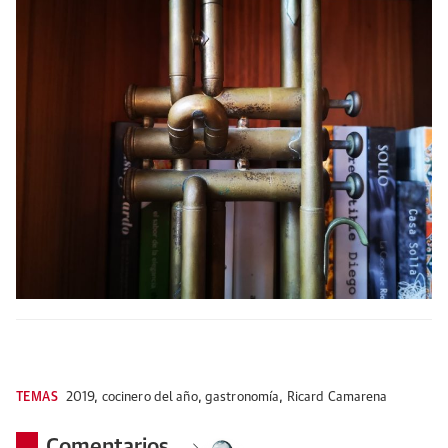
TEMAS
2019
,
cocinero del año
,
gastronomía
,
Ricard Camarena
Comentarios