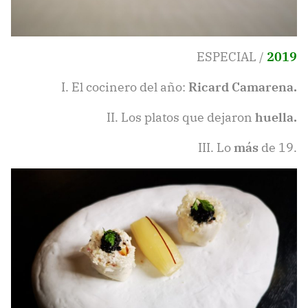
ESPECIAL /
2019
I. El cocinero del año:
Ricard Camarena.
II. Los platos que dejaron
huella.
III. Lo
más
de 19.